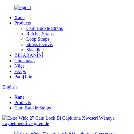
Xane
Products
Cam Buckle Straps
Ratchet Straps
Loop Straps
Straps tevnvîs
Slackline
BIKARANÎNÎ
Çûna nava
Nûçe
FAQs
Paqij bûn
English
Xane
Products
Cam Buckle Straps