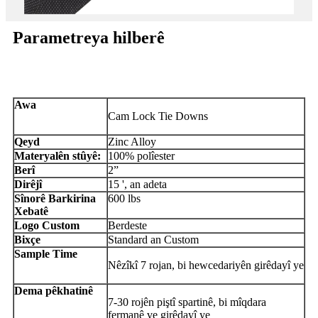
Parametreya hilberê
Awa
Cam Lock Tie Downs
Qeyd
Zinc Alloy
Materyalên stûyê:
100% polîester
Berî
2”
Dirêjî
15 ', an adeta
Sînorê Barkirina
600 lbs
Xebatê
Logo Custom
Berdeste
Bixçe
Standard an Custom
Sample Time
Nêzîkî 7 rojan, bi hewcedariyên girêdayî ye
Dema pêkhatinê
7-30 rojên piştî spartinê, bi mîqdara
fermanê ve girêdayî ye