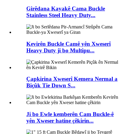
Girêdana Kayakê Cama Buckle
Stainless Steel Heavy Duty...
Kevirên Buckle Camê yên Xweserî
Heavy Duty ji bo Multipu...
Çapkirina Xweserî Kemera Nermal a
Biçûk Tie Down S...
Ji bo Ewle kemberên Cam Buckle-ê
yên Xweser hatine çêkirin...