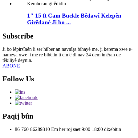
1" 15 ft Cam Buckle Bêdawî Kelepên
Girêdanê Ji bo ...
Subscribe
Ji bo lêpirsînên li ser hilber an navnîşa bihayê me, ji kerema xwe e-
nameya xwe ji me re bihêlin û em ê di nav 24 demjimêran de
têkiliyê deynin.
ABONE
Follow Us
Paqij bûn
86-760-86289310
Em her roj saet 9:00-18:00 dixebitin