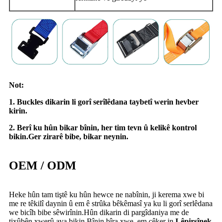
Not:
1. Buckles dikarin li gorî serîlêdana taybetî werin hevber
kirin.
2. Berî ku hûn bikar bînin, her tim tevn û kelikê kontrol
bikin.Ger zirarê bibe, bikar neynin.
OEM / ODM
Heke hûn tam tiştê ku hûn hewce ne nabînin, ji kerema xwe bi
me re têkilî daynin û em ê strûka bêkêmasî ya ku li gorî serlêdana
we bicîh bibe sêwirînin.Hûn dikarin di pargîdaniya me de
tixûbên xwerû ava bikin.Bînin bîra xwe, em çêker in.
Lêpirsînek