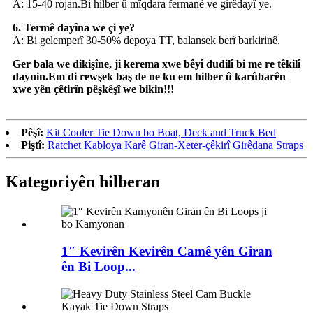
A: 15-40 rojan.Bi hilber û mîqdara fermanê ve girêdayî ye.
6. Termê dayîna we çi ye?
A: Bi gelemperî 30-50% depoya TT, balansek berî barkirinê.
Ger bala we dikişîne, ji kerema xwe bêyî dudilî bi me re têkilî
daynin.Em di rewşek baş de ne ku em hilber û karûbarên
xwe yên çêtirîn pêşkêşî we bikin!!!
Pêşî:
Kit Cooler Tie Down bo Boat, Deck and Truck Bed
Piştî:
Ratchet Kabloya Karê Giran-Xeter-çêkirî Girêdana Straps
Kategoriyên hilberan
1″ Kevirên Kevirên Camê yên Giran
ên Bi Loop...