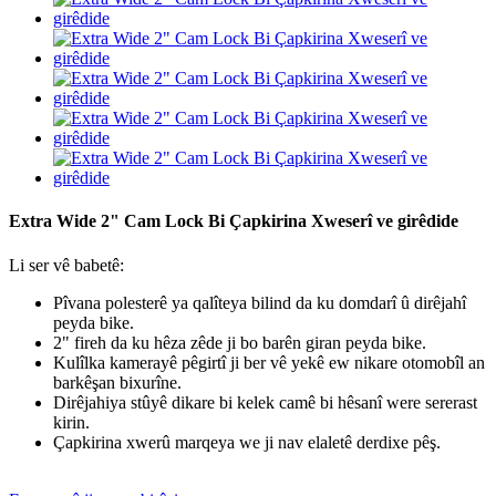
Extra Wide 2" Cam Lock Bi Çapkirina Xweserî ve girêdide
Li ser vê babetê:
Pîvana polesterê ya qalîteya bilind da ku domdarî û dirêjahî
peyda bike.
2" fireh da ku hêza zêde ji bo barên giran peyda bike.
Kulîlka kamerayê pêgirtî ji ber vê yekê ew nikare otomobîl an
barkêşan bixurîne.
Dirêjahiya stûyê dikare bi kelek camê bi hêsanî were sererast
kirin.
Çapkirina xwerû marqeya we ji nav elaletê derdixe pêş.