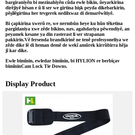
bargiraniyên bi mezinahiyên cûda ewle bikin, û
eyarkirina
dirêjiyê hêsan e û li ser we girtina hişk peyda dike
barkirin
,
pêşîlêgirtina her tevgerek nedilxwaz di dema
rêwîtiyê
.
Bi çapkirina xwerû re, we nermbûn heye ku hûn têketina
pargîdaniya xwe zêde bikin
o, nav, agahdariya pêwendiyê, an
peyamek kesane ya din rasterast li ser strapan
an
pakkirin
.Vê fersenda brandkirinê ne tenê profesyoneliya we
zêde dike lê di heman demê de wekî amûrek kirrûbirra hêja
jî kar dike.
Ewle bimînin, ewledar bimînin, bi HYLION re berbiçav
bimînin
Cam Lock Tie Downs.
Display Product