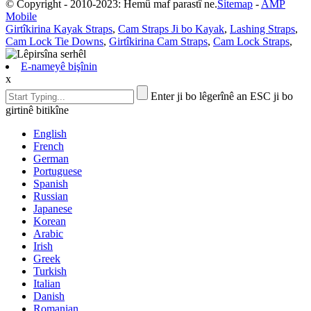
© Copyright - 2010-2023: Hemû maf parastî ne.
Sitemap
-
AMP
Mobile
Girtîkirina Kayak Straps
,
Cam Straps Ji bo Kayak
,
Lashing Straps
,
Cam Lock Tie Downs
,
Girtîkirina Cam Straps
,
Cam Lock Straps
,
E-nameyê bişînin
x
Enter ji bo lêgerînê an ESC ji bo
girtinê bitikîne
English
French
German
Portuguese
Spanish
Russian
Japanese
Korean
Arabic
Irish
Greek
Turkish
Italian
Danish
Romanian