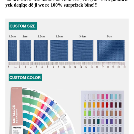
yek deqîqe dê ji we re 100% surprîzek bîne!!!