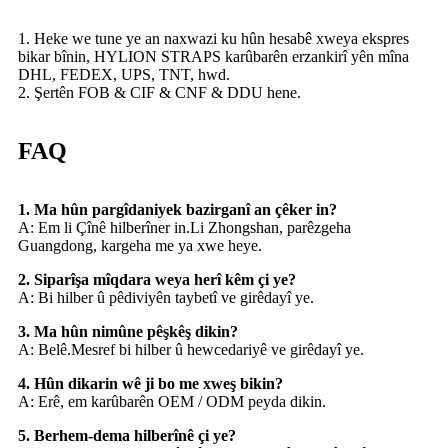
1. Heke we tune ye an naxwazi ku hûn hesabê xweya ekspres
bikar bînin, HYLION STRAPS karûbarên erzankirî yên mîna
DHL, FEDEX, UPS, TNT, hwd.
2. Şertên FOB & CIF & CNF & DDU hene.
FAQ
1. Ma hûn pargîdaniyek bazirganî an çêker in?
A: Em li Çînê hilberîner in.Li Zhongshan, parêzgeha
Guangdong, kargeha me ya xwe heye.
2. Siparîşa mîqdara weya herî kêm çi ye?
A: Bi hilber û pêdiviyên taybetî ve girêdayî ye.
3. Ma hûn nimûne pêşkêş dikin?
A: Belê.Mesref bi hilber û hewcedariyê ve girêdayî ye.
4. Hûn dikarin wê ji bo me xweş bikin?
A: Erê, em karûbarên OEM / ODM peyda dikin.
5. Berhem-dema hilberînê çi ye?